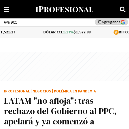
Agreganos
library_add
6/8/2026
DÓLAR CCL
1.17%
$1,577.88
BITCOIN
0.05%
$64,5
IPROFESIONAL
|
NEGOCIOS
|
POLÉMICA EN PANDEMIA
LATAM "no afloja": tras
rechazo del Gobierno al PPC,
apelará y ya comenzó a