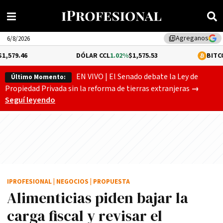
Agreganos
library_add
6/8/2026
DÓLAR CCL
1.02%
$1,575.53
BITCOIN
-0.13%
$64,
EN VIVO | El Senado debate la Ley de
Último Momento:
Gobierno
Propiedad Privada sin la reforma de tierras extranjeras
→
Seguí leyendo
IPROFESIONAL
|
NEGOCIOS
|
PROPUESTA
Alimenticias piden bajar la
carga fiscal y revisar el