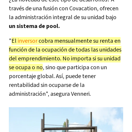
través de una fusión con Covacation, ofrecen
la administración integral de su unidad bajo
un sistema de pool.
"
El
inversor
cobra mensualmente su renta en
función de la ocupación de todas las unidades
del emprendimiento. No importa si su unidad
se ocupa o no
, sino que participa con un
porcentaje global. Así, puede tener
rentabilidad sin ocuparse de la
administración", asegura Venneri.