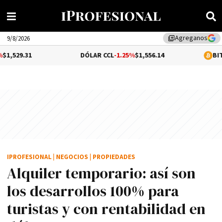
Agreganos
library_add
9/8/2026
DÓLAR CCL
-1.25%
$1,556.14
BITCOIN
0.1%
$64,
IPROFESIONAL
|
NEGOCIOS
|
PROPIEDADES
Alquiler temporario: así son
los desarrollos 100% para
turistas y con rentabilidad en