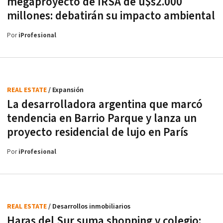
megaproyecto de IRSA de u$s2.000
millones: debatirán su impacto ambiental
Por
iProfesional
REAL ESTATE
/ Expansión
La desarrolladora argentina que marcó
tendencia en Barrio Parque y lanza un
proyecto residencial de lujo en París
Por
iProfesional
REAL ESTATE
/ Desarrollos inmobiliarios
Haras del Sur suma shopping y colegio: