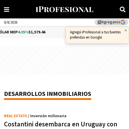
Agreganos
library_add
6/8/2026
×
LAR MEP
4.35%
$1,579.46
DÓLAR CCL
1.02%
$1,575.53
Agregá iProfesional a tus fuentes
preferidas en Google
DESARROLLOS INMOBILIARIOS
REAL ESTATE
/ Inversión millonaria
Costantini desembarca en Uruguay con