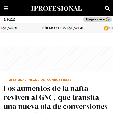
Agreganos
library_add
7/8/2026
DÓLAR CCL
0.25%
$1,579.41
BITCOIN
1.14%
$
IPROFESIONAL
|
NEGOCIOS
|
COMBUSTIBLES
Los aumentos de la nafta
reviven al GNC, que transita
una nueva ola de conversiones