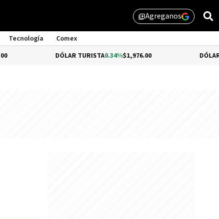
Agreganos
library_add
Tecnología
Comex
DÓLAR TURISTA
0.34%
$1,976.00
DÓLAR MEP
-0.54