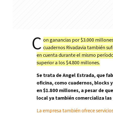
C
on ganancias por $3.000 millones
cuadernos Rivadavia también suf
en cuenta durante el mismo período
superior a los $4.800 millones.
Se trata de Angel Estrada, que fa
oficina, como cuadernos, blocks y
en $1.800 millones, a pesar de qu
local ya también comercializa las
La empresa también ofrece servicios