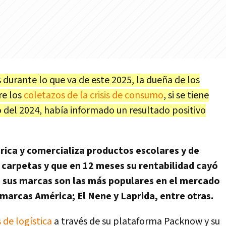
 durante lo que va de este 2025, la dueña de los
re los
coletazos de la crisis de consumo
, si se tiene
 del 2024, había informado un resultado positivo
brica y comercializa productos escolares y de
 carpetas y que en 12 meses su rentabilidad cayó
e sus marcas son las más populares en el mercado
 marcas América; El Nene y Laprida, entre otras.
 de logística
a través de su plataforma Packnow y su