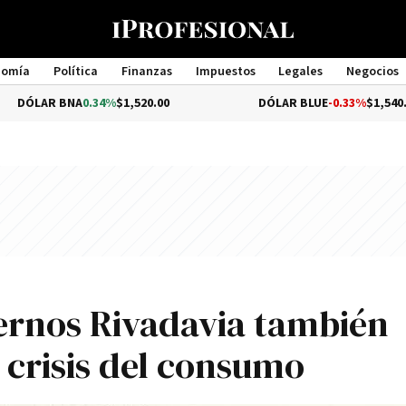
nomía
Política
Finanzas
Impuestos
Legales
Negocios
Management
BNA
0.34%
$1,520.00
DÓLAR BLUE
-0.33%
$1,540.00
ernos Rivadavia también
a crisis del consumo