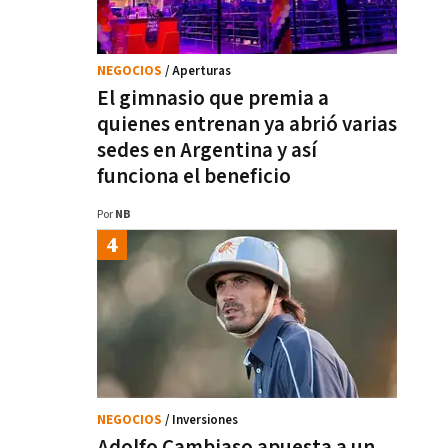
NEGOCIOS
/ Aperturas
El gimnasio que premia a
quienes entrenan ya abrió varias
sedes en Argentina y así
funciona el beneficio
Por
NB
NEGOCIOS
/ Inversiones
Adolfo Cambiaso apuesta a un