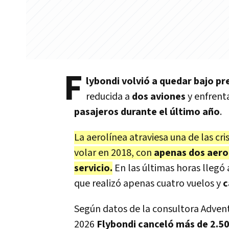
F
lybondi volvió a quedar bajo pr
reducida a
dos aviones
y enfrent
pasajeros durante el último año
.
La aerolínea atraviesa una de las c
volar en 2018, con
apenas dos aero
servicio.
En las últimas horas llegó 
que realizó apenas cuatro vuelos y
c
Según datos de la consultora Adventu
2026
Flybondi canceló más de 2.5