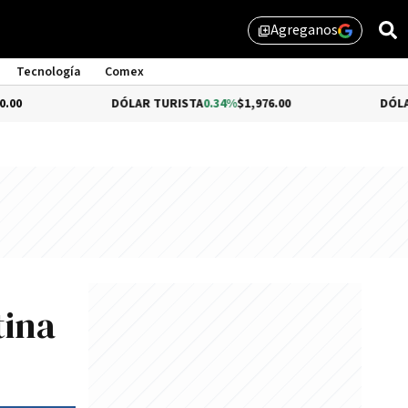
Agreganos
library_add
Tecnología
Comex
DÓLAR TURISTA
0.34%
$1,976.00
DÓLAR MEP
$1,5
tina