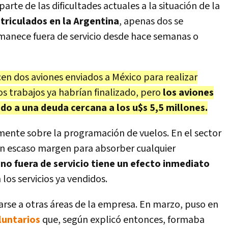
rte de las dificultades actuales a la situación de la
riculados en la Argentina
, apenas dos se
rmanece fuera de servicio desde hace semanas o
n dos aviones enviados a México para realizar
 trabajos ya habrían finalizado, pero
los aviones
do a una deuda cercana a los u$s 5,5 millones.
mente sobre la programación de vuelos. En el sector
n escaso margen para absorber cualquier
no fuera de servicio tiene un efecto inmediato
los servicios ya vendidos.
arse a otras áreas de la empresa. En marzo, puso en
luntarios
que, según explicó entonces, formaba