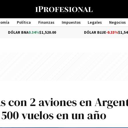
nomía
Política
Finanzas
Impuestos
Legales
Negocios
Management
 BNA
0.34%
$1,520.00
DÓLAR BLUE
-0.33%
$1,540.00
s con 2 aviones en Argen
.500 vuelos en un año