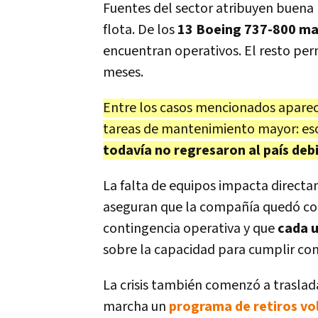
Fuentes del sector atribuyen buena pa
flota. De los
13 Boeing 737-800 mat
encuentran operativos. El resto pe
meses.
Entre los casos mencionados aparece
tareas de mantenimiento mayor: esos
todavía no regresaron al país debi
La falta de equipos impacta directa
aseguran que la compañía quedó co
contingencia operativa y que
cada u
sobre la capacidad para cumplir con 
La crisis también comenzó a traslad
marcha un
programa de retiros vo