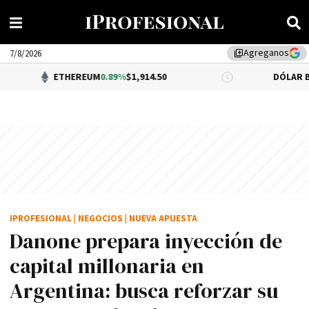
Agreganos
library_add
7/8/2026
ETHEREUM
0.89%
$1,914.50
DÓLAR BNA
0.34%
$1,
IPROFESIONAL
|
NEGOCIOS
|
NUEVA APUESTA
Danone prepara inyección de
capital millonaria en
Argentina: busca reforzar su