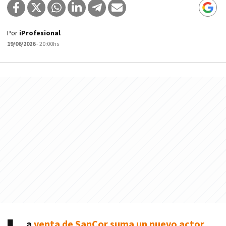
Por
iProfesional
19/06/2026
- 20:00hs
a
venta de SanCor suma un nuevo actor