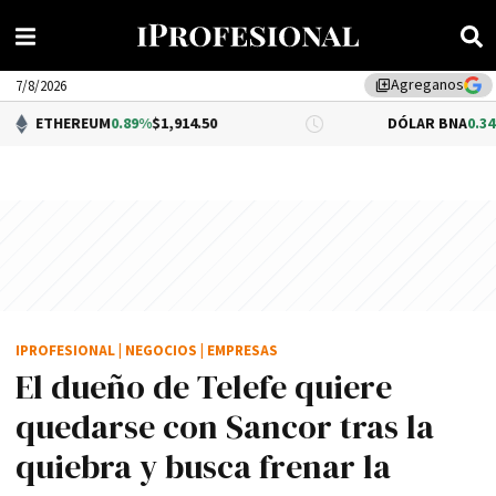
Agreganos
library_add
7/8/2026
UM
0.89%
$1,914.50
DÓLAR BNA
0.34%
$1,520.00
IPROFESIONAL
|
NEGOCIOS
|
EMPRESAS
El dueño de Telefe quiere
quedarse con Sancor tras la
quiebra y busca frenar la