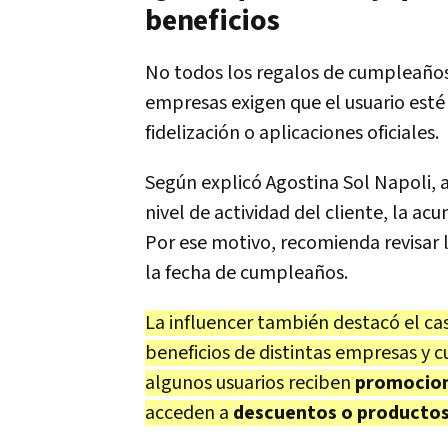
beneficios
No todos los regalos de cumpleaños 
empresas exigen que el usuario est
fidelización o aplicaciones oficiales.
Según explicó Agostina Sol Napoli
nivel de actividad del cliente, la a
Por ese motivo, recomienda revisar 
la fecha de cumpleaños.
La influencer también destacó el ca
beneficios de distintas empresas y 
algunos usuarios reciben
promocion
acceden a
descuentos o productos 