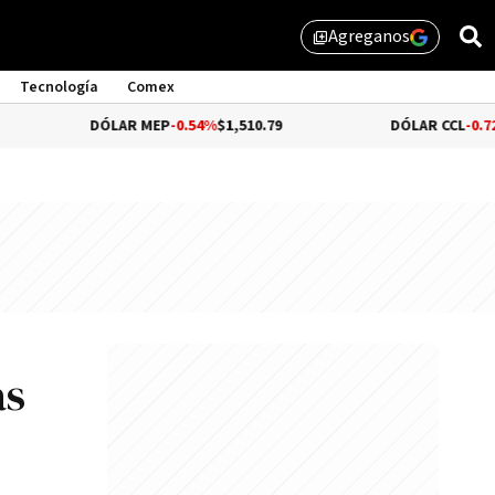
Agreganos
library_add
Tecnología
Comex
DÓLAR MEP
-0.54%
$1,510.79
DÓLAR CCL
-0.72%
$1,559.41
as