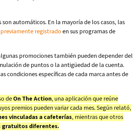
son automáticos. En la mayoría de los casos, las
é
previamente registrado
en sus programas de
, algunas promociones también pueden depender del
cumulación de puntos o la antigüedad de la cuenta.
las condiciones específicas de cada marca antes de
so de
On The Action
, una aplicación que reúne
cuyos premios pueden variar cada mes. Según relató,
es vinculadas a cafeterías
, mientras que otros
gratuitos diferentes.