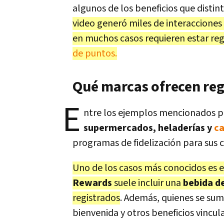
algunos de los beneficios que disti
video generó miles de interacciones y
en muchos casos requieren estar re
de puntos.
Qué marcas ofrecen reg
E
ntre los ejemplos mencionados p
supermercados, heladerías y
ca
programas de fidelización para sus c
Uno de los casos más conocidos es 
Rewards
suele incluir una
bebida d
registrados
. Además, quienes se su
bienvenida y otros beneficios vincu