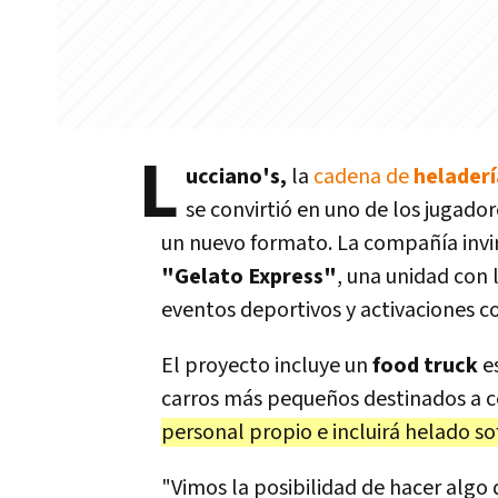
L
ucciano's,
la
cadena de
heladerí
se convirtió en uno de los jugad
un nuevo formato. La compañía invi
"Gelato Express"
, una unidad con l
eventos deportivos y activaciones c
El proyecto incluye un
food truck
e
carros más pequeños destinados a c
personal propio e incluirá helado so
"Vimos la posibilidad de hacer algo 