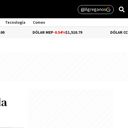
Agreganos
library_add
Tecnología
Comex
DÓLAR MEP
-0.54%
$1,510.79
DÓLAR CCL
-0.72%
$1,
la