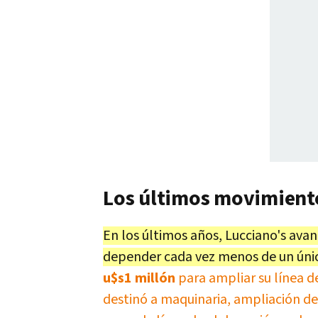
Los últimos movimiento
En los últimos años, Lucciano's ava
depender cada vez menos de un úni
u$s1 millón
para ampliar su línea d
destinó a maquinaria, ampliación de