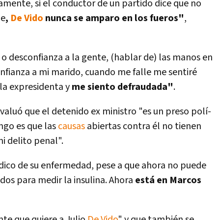
amente, si el conductor de un partido dice que no
ie
,
De Vido
nunca se amparo en los fueros"
,
 o desconfianza a la gente, (hablar de) las manos en
confianza a mi marido, cuando me falle me sentiré
 la expresidenta y
me siento defraudada"
.
evaluó que el detenido ex ministro "es un preso polí­
engo es que las
causas
abiertas contra él no tienen
i delito penal".
édico de su enfermedad, pese a que ahora no puede
os para medir la insulina. Ahora
está en Marcos
nte que quiere a Julio
De Vido
" y que también se