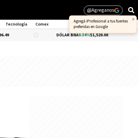
Agreganos
library_add
×
Agregá iProfesional a tus fuentes
Tecnología
Comex
preferidas en Google
DÓLAR BNA
0.34%
$1,520.00
DÓLAR BL