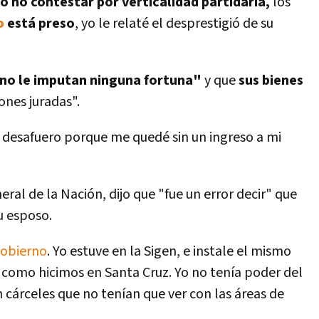
ó no contestar por verticalidad partidaria,
los
o
está preso
, yo le relaté el desprestigió de su
no le imputan ninguna fortuna"
y que
sus bienes
ones juradas".
 desafuero porque me quedé sin un ingreso a mi
ral de la Nación, dijo que "fue un error decir" que
su esposo.
obierno
. Yo estuve en la Sigen, e instale el mismo
como hicimos en Santa Cruz. Yo no tení­a poder del
en cárceles que no tení­an que ver con las áreas de