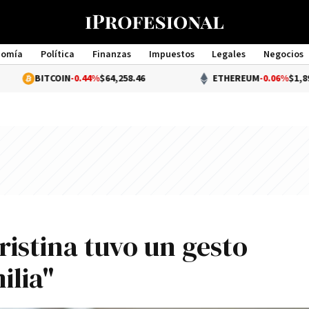
nomía
Política
Finanzas
Impuestos
Legales
Negocios
Management
TCOIN
-0.44%
$64,258.46
ETHEREUM
-0.06%
$1,896.49
ristina tuvo un gesto
ilia"