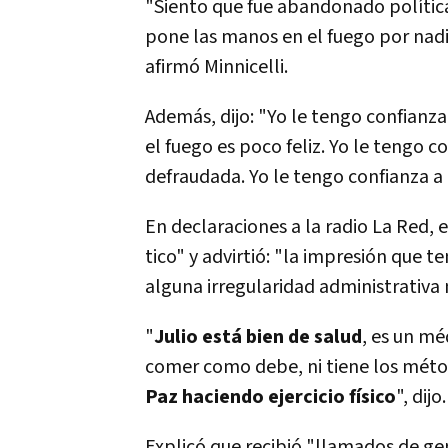
"Siento que fue abandonado polí­tic
pone las manos en el fuego por nad
afirmó Minnicelli.
Además, dijo: "Yo le tengo confianza
el fuego es poco feliz. Yo le tengo 
defraudada. Yo le tengo confianza a
En declaraciones a la radio La Red, 
tico" y advirtió: "la impresión que t
alguna irregularidad administrativa n
"
Julio está bien de salud
, es un m
comer como debe, ni tiene los métod
Paz haciendo ejercicio fí­sico
", dijo.
Explicó que recibió "llamados de ge