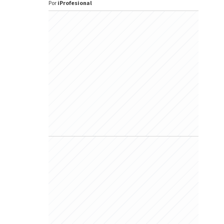
Por
iProfesional