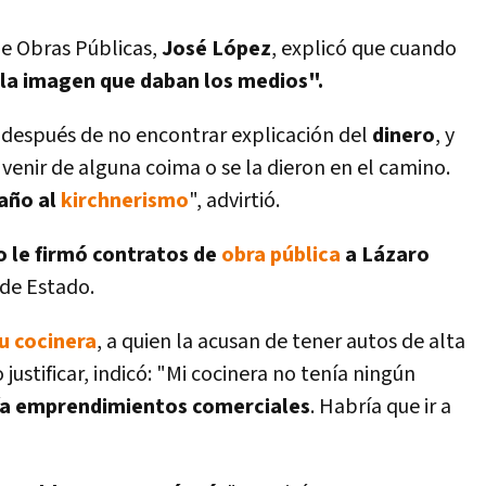
de Obras Públicas,
José López
, explicó que cuando
 la imagen que daban los medios".
después de no encontrar explicación del
dinero
, y
 venir de alguna coima o se la dieron en el camino.
año al
kirchnerismo
", advirtió.
o le firmó contratos de
obra pública
a Lázaro
" de Estado.
su cocinera
, a quien la acusan de tener autos de alta
ustificar, indicó: "Mi cocinera no tení­a ningún
­a emprendimientos comerciales
. Habrí­a que ir a