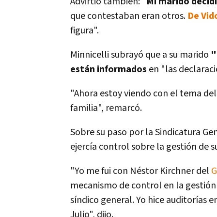
Advirtió también: "
Mi marido decidi
que contestaban eran otros.
De Vid
figura".
Minnicelli subrayó que a su marido
"
están informados
en "las declaraci
"Ahora estoy viendo con el tema del
familia", remarcó.
Sobre su paso por la Sindicatura Gene
ejercí­a control sobre la gestión de 
"Yo me fui con Néstor Kirchner del
G
mecanismo de control en la gestión 
sí­ndico general. Yo hice auditorí­as 
Julio", dijo.