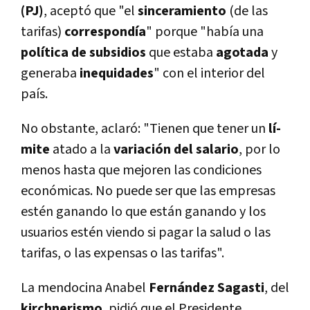
(PJ)
, aceptó que "el
sinceramiento
(de las
tarifas)
correspondí­a
" porque "habí­a una
polí­tica de subsidios
que estaba
agotada
y
generaba
inequidades
" con el interior del
paí­s.
No obstante, aclaró: "Tienen que tener un
lí­
mite
atado a la
variación del salario
, por lo
menos hasta que mejoren las condiciones
económicas. No puede ser que las empresas
estén ganando lo que están ganando y los
usuarios estén viendo si pagar la salud o las
tarifas, o las expensas o las tarifas".
La mendocina Anabel
Fernández Sagasti
, del
kirchnerismo
, pidió que el Presidente