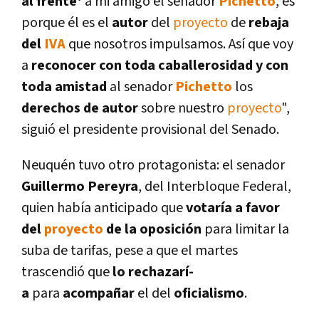
al frente'
a mi amigo el senador
Pichetto
, es
porque él es el
autor
del
proyecto
de
rebaja
del
IVA
que nosotros impulsamos. Así­ que voy
a
reconocer con toda caballerosidad y con
toda amistad
al senador
Pichetto
los
derechos de autor
sobre nuestro
proyecto
",
siguió el presidente provisional del Senado.
Neuquén tuvo otro protagonista: el senador
Guillermo Pereyra
, del Interbloque Federal,
quien habí­a anticipado que
votarí­a a favor
del
proyecto
de la oposición
para limitar la
suba de tarifas, pese a que el martes
trascendió que
lo rechazarí­
a
para
acompañar
el del
oficialismo
.