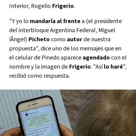
Interior, Rogelio
Frigerio
.
"Y yo lo
mandarí­a al frente
a (el presidente
del interbloque Argentina Federal, Miguel
íÂngel)
Picheto
como
autor
de nuestra
propuesta", dice uno de los mensajes que en
el celular de Pinedo aparece
agendado
con el
nombre y la imagen de
Frigerio
. "Así­
lo haré
",
recibió como respuesta.