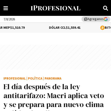
Agreganos
library_add
7/8/2026
.79
DÓLAR CCL
$1,559.41
BITCOIN
0.12%
$64
IPROFESIONAL
|
POLÍTICA
|
PANORAMA
El dí­a después de la ley
antitarifazo: Macri aplica veto
y se prepara para nuevo clima