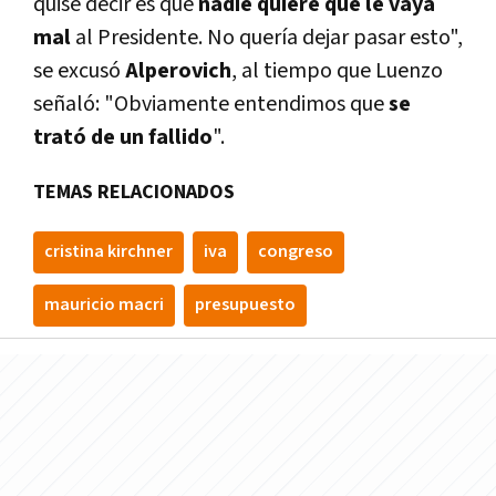
quise decir es que
nadie quiere que le vaya
mal
al Presidente. No querí­a dejar pasar esto",
se excusó
Alperovich
, al tiempo que Luenzo
señaló: "Obviamente entendimos que
se
trató de un fallido
".
TEMAS RELACIONADOS
cristina kirchner
iva
congreso
mauricio macri
presupuesto