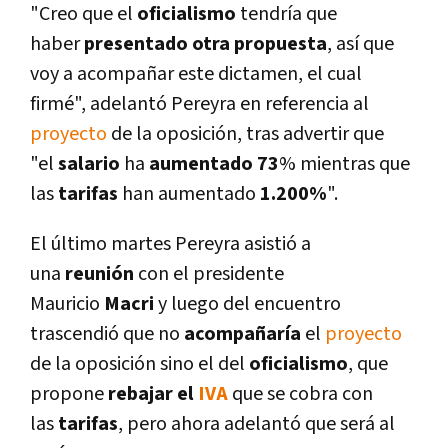
"Creo que el
oficialismo
tendrí­a que
haber
presentado otra propuesta
, así­ que
voy a acompañar este dictamen, el cual
firmé", adelantó Pereyra en referencia al
proyecto
de la oposición, tras advertir que
"el
salario
ha
aumentado
73
% mientras que
las
tarifas
han aumentado
1.200%
".
El último martes Pereyra asistió a
una
reunión
con el presidente
Mauricio
Macri
y luego del encuentro
trascendió que no
acompañarí­a
el
proyecto
de la oposición sino el del
oficialismo
, que
propone
rebajar el
IVA
que se cobra con
las
tarifas
, pero ahora adelantó que será al