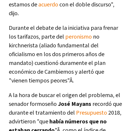
estamos de
acuerdo
con el doble discurso",
dijo.
Durante el debate de la iniciativa para frenar
los tarifazos, parte del
peronismo
no
kirchnerista (aliado fundamental del
oficialismo en los dos primeros años de
mandato) cuestionó duramente el plan
económico de Cambiemos y alertó que
"vienen tiempos peores"Â.
A la hora de buscar el origen del problema, el
senador formoseño
José Mayans
recordó que
durante el tratamiento del
Presupuesto
2018,
advirtieron "que
habí­a números que no
estaban cerrando
"Â, como el í­ndice de