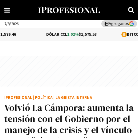
Agreganos
library_add
7/8/2026
DÓLAR CCL
1.02%
$1,575.53
BITCOIN
-0.12%
$64,
IPROFESIONAL
|
POLÍTICA
|
LA GRIETA INTERNA
Volvió La Cámpora: aumenta la
tensión con el Gobierno por el
manejo de la crisis y el vínculo