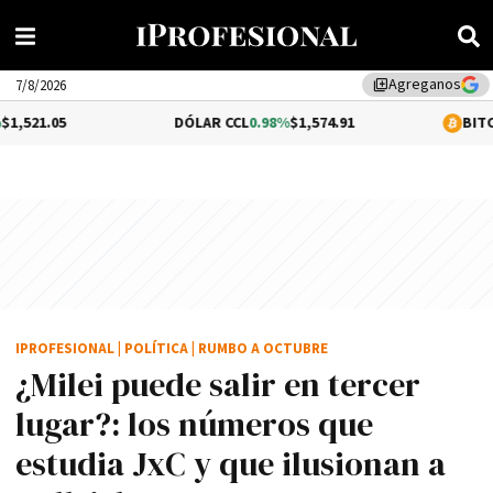
Agreganos
library_add
7/8/2026
DÓLAR CCL
0.98%
$1,574.91
BITCOIN
-0.15%
$6
IPROFESIONAL
|
POLÍTICA
|
RUMBO A OCTUBRE
¿Milei puede salir en tercer
lugar?: los números que
estudia JxC y que ilusionan a