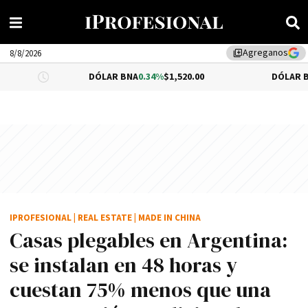
Agreganos
library_add
8/8/2026
DÓLAR BNA
0.34%
$1,520.00
DÓLAR BLUE
-0.33%
$1,54
IPROFESIONAL
|
REAL ESTATE
|
MADE IN CHINA
Casas plegables en Argentina:
se instalan en 48 horas y
cuestan 75% menos que una