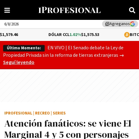
Agreganos
library_add
6/8/2026
DÓLAR CCL
1.02%
$1,575.53
BITCOIN
-0.17%
$6
EN VIVO | El Senado debate la Ley de
Último Momento:
Gobierno
Propiedad Privada sin la reforma de tierras extranjeras
→
Seguí leyendo
IPROFESIONAL
|
RECREO
|
SERIES
Atención fanáticos: se viene El
Marginal 4 y 5 con personajes