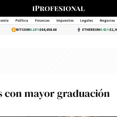
nomía
Política
Finanzas
Impuestos
Legales
Negocios
Management
IN
0.18%
$64,658.68
ETHEREUM
0.41%
$1,905.45
as con mayor graduación