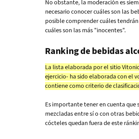
No obstante, la moderación es siem
necesario conocer cuáles son las b
posible comprender cuáles tendrán
cuáles son las más "inocentes".
Ranking de bebidas alc
La lista elaborada por el sitio Viton
ejercicio- ha sido elaborada con el
contiene como criterio de clasificaci
Es importante tener en cuenta que 
mezcladas entre sí o con otras bebid
cócteles quedan fuera de este ránki