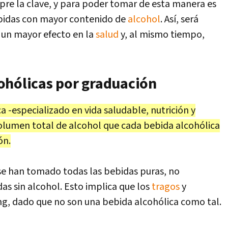
pre la clave, y para poder tomar de esta manera es
ebidas con mayor contenido de
alcohol
. Así, será
 un mayor efecto en la
salud
y, al mismo tiempo,
ohólicas por graduación
ica -especializado en vida saludable, nutrición y
 volumen total de alcohol que cada bebida alcohólica
ón.
se han tomado todas las bebidas puras, no
as sin alcohol. Esto implica que los
tragos
y
ng, dado que no son una bebida alcohólica como tal.