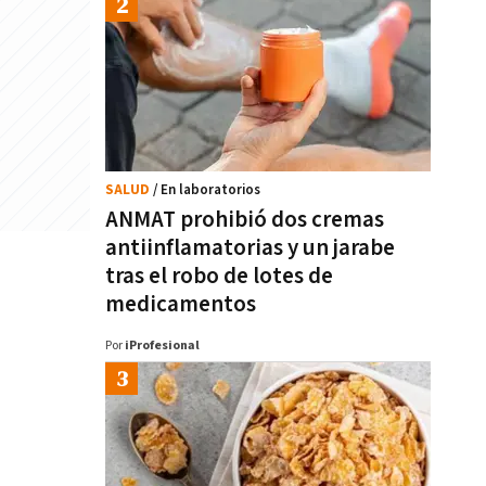
SALUD
/ En laboratorios
ANMAT prohibió dos cremas
antiinflamatorias y un jarabe
tras el robo de lotes de
medicamentos
Por
iProfesional