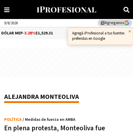
Agreganos
library_add
9/8/2026
×
DÓLAR MEP
-3.28%
$1,529.31
DÓLAR CCL
-1.25%
$1,556.14
Agregá iProfesional a tus fuentes
preferidas en Google
ALEJANDRA MONTEOLIVA
POLÍTICA
/ Medidas de fuerza en AMBA
En plena protesta, Monteoliva fue