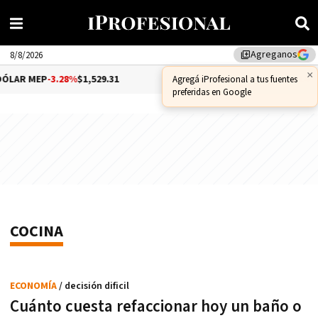
Agreganos
library_add
8/8/2026
×
LAR MEP
-3.28%
$1,529.31
DÓLAR CCL
-1.25%
$1,556.14
Agregá iProfesional a tus fuentes
preferidas en Google
COCINA
ECONOMÍA
/ decisión dificil
Cuánto cuesta refaccionar hoy un baño o