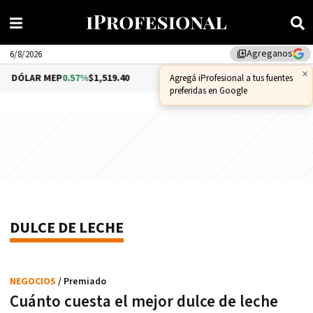
Agreganos
library_add
6/8/2026
×
DÓLAR MEP
0.57%
$1,519.40
DÓLAR CCL
1%
$1,575.09
Agregá iProfesional a tus fuentes
preferidas en Google
DULCE DE LECHE
NEGOCIOS
/ Premiado
Cuánto cuesta el mejor dulce de leche