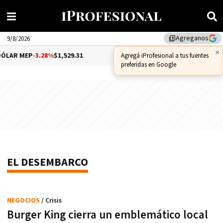
Agreganos
library_add
9/8/2026
×
LAR MEP
-3.28%
$1,529.31
DÓLAR CCL
-1.25%
$1,556.14
Agregá iProfesional a tus fuentes
preferidas en Google
EL DESEMBARCO
NEGOCIOS
/ Crisis
Burger King cierra un emblemático local