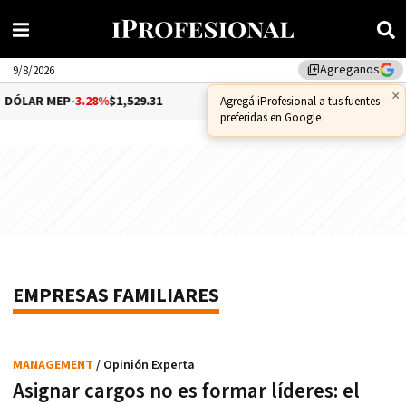
Agreganos
library_add
9/8/2026
×
DÓLAR MEP
-3.28%
$1,529.31
DÓLAR CCL
-1.25%
$1,556.14
Agregá iProfesional a tus fuentes
preferidas en Google
EMPRESAS FAMILIARES
MANAGEMENT
/ Opinión Experta
Asignar cargos no es formar líderes: el