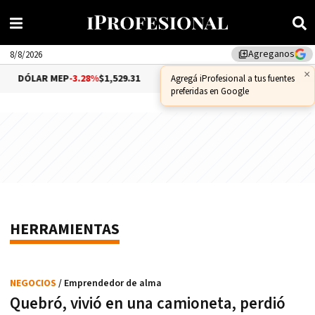
Agreganos
library_add
8/8/2026
×
DÓLAR MEP
-3.28%
$1,529.31
DÓLAR CCL
-1.25%
$1,556.
Agregá iProfesional a tus fuentes
preferidas en Google
HERRAMIENTAS
NEGOCIOS
/ Emprendedor de alma
Quebró, vivió en una camioneta, perdió