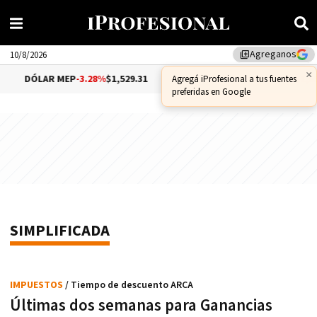
Agreganos
library_add
10/8/2026
×
DÓLAR MEP
-3.28%
$1,529.31
DÓLAR CCL
-1.25%
$1,556
Agregá iProfesional a tus fuentes
preferidas en Google
SIMPLIFICADA
IMPUESTOS
/ Tiempo de descuento ARCA
Últimas dos semanas para Ganancias