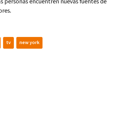
 personas encuentren nuevas fuentes de
ores.
tv
new york