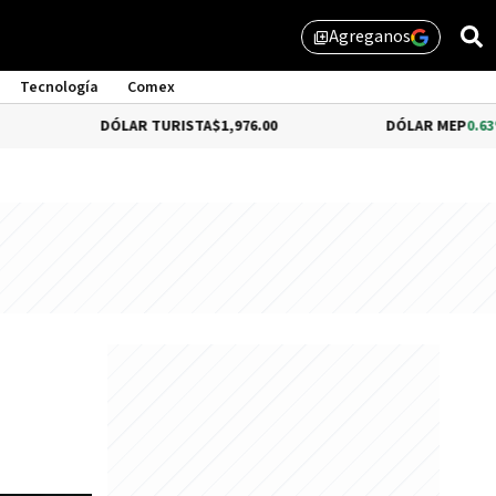
Agreganos
library_add
Tecnología
Comex
DÓLAR TURISTA
$1,976.00
DÓLAR MEP
0.63%
$1,520.3