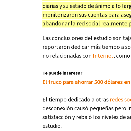
diarias y su estado de ánimo a lo la
monitorizaron sus cuentas para aseg
abandonar la red social realmente 
Las conclusiones del estudio son taj
reportaron dedicar más tiempo a soci
no relacionadas con
Internet
, como 
Te puede interesar
El truco para ahorrar 500 dólares e
El tiempo dedicado a otras
redes so
desconexión causó pequeñas pero im
satisfacción y rebajó los niveles de
estudio.