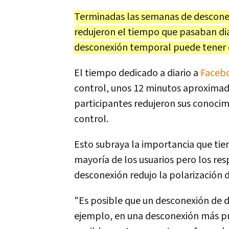
Terminadas las semanas de desconexió
redujeron el tiempo que pasaban dia
desconexión temporal puede tener ef
El tiempo dedicado a diario a
Faceb
control, unos 12 minutos aproximad
participantes redujeron sus conocim
control.
Esto subraya la importancia que tie
mayoría de los usuarios pero los re
desconexión redujo la polarización de
"Es posible que un desconexión de d
ejemplo, en una desconexión más pr