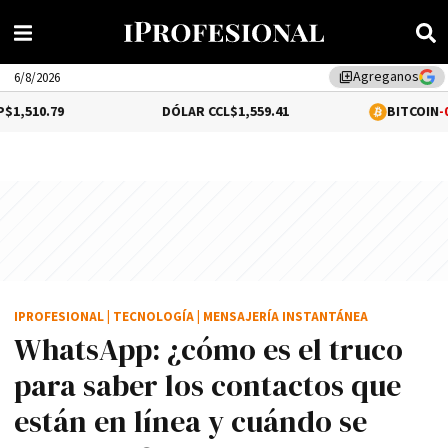
Agreganos
library_add
6/8/2026
DÓLAR CCL
$1,559.41
BITCOIN
-0.02%
$64,528
IPROFESIONAL
|
TECNOLOGÍA
|
MENSAJERÍA INSTANTÁNEA
WhatsApp: ¿cómo es el truco
para saber los contactos que
están en línea y cuándo se