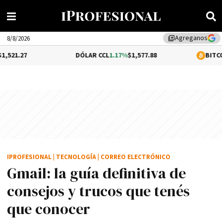
Agreganos
library_add
8/8/2026
DÓLAR CCL
1.17%
$1,577.88
BITCOIN
0.05%
$6
IPROFESIONAL
|
TECNOLOGÍA
|
CORREO ELECTRÓNICO
Gmail: la guía definitiva de
consejos y trucos que tenés
que conocer