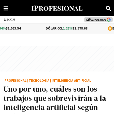
Agreganos
library_add
7/8/2026
.54
DÓLAR CCL
1.22%
$1,578.68
BITCOIN
0.
IPROFESIONAL
|
TECNOLOGÍA
|
INTELIGENCIA ARTIFICIAL
Uno por uno, cuáles son los
trabajos que sobrevivirán a la
inteligencia artificial según