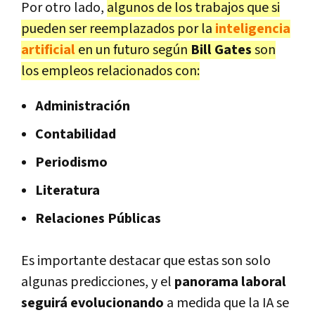
Por otro lado,
algunos de los trabajos que si
pueden ser reemplazados por la
inteligencia
artificial
en un futuro según
Bill Gates
son
los empleos relacionados con:
Administración
Contabilidad
Periodismo
Literatura
Relaciones Públicas
Es importante destacar que estas son solo
algunas predicciones, y el
panorama laboral
seguirá evolucionando
a medida que la IA se