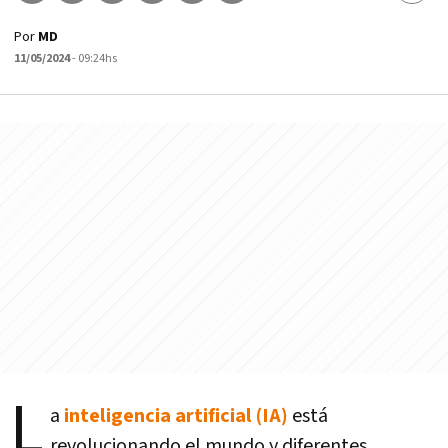
Por
MD
11/05/2024
- 09:24hs
L
a
inteligencia artificial (IA)
está
revolucionando el mundo y diferentes