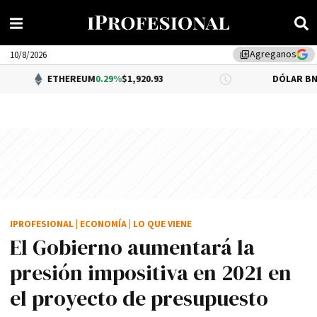
Agreganos
library_add
10/8/2026
THEREUM
0.29%
$1,920.93
DÓLAR BNA
$1,520.00
IPROFESIONAL
|
ECONOMÍA
|
LO QUE VIENE
El Gobierno aumentará la
presión impositiva en 2021 en
el proyecto de presupuesto