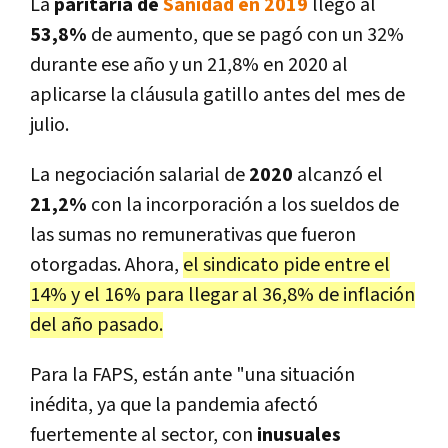
La
paritaria de
Sanidad en 2019
llegó al
53,8%
de aumento, que se pagó con un 32%
durante ese año y un 21,8% en 2020 al
aplicarse la cláusula gatillo antes del mes de
julio.
La negociación salarial de
2020
alcanzó el
21,2%
con la incorporación a los sueldos de
las sumas no remunerativas que fueron
otorgadas. Ahora,
el sindicato pide entre el
14% y el 16% para llegar al 36,8% de inflación
del año pasado.
Para la FAPS, están ante "una situación
inédita, ya que la pandemia afectó
fuertemente al sector, con
inusuales