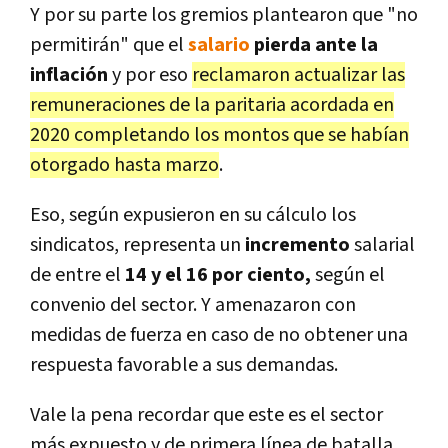
Y por su parte los gremios plantearon que "no
permitirán" que el
salario
pierda ante la
inflación
y por eso
reclamaron actualizar las
remuneraciones de la paritaria acordada en
2020 completando los montos que se habían
otorgado hasta marzo
.
Eso, según expusieron en su cálculo los
sindicatos, representa un
incremento
salarial
de entre el
14 y el 16 por ciento,
según el
convenio del sector. Y amenazaron con
medidas de fuerza en caso de no obtener una
respuesta favorable a sus demandas.
Vale la pena recordar que este es el sector
más expuesto y de primera línea de batalla