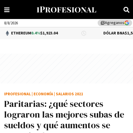
Agreganos
library_add
8/8/2026
EUM
0.4%
$1,923.04
DÓLAR BNA
$1,520.00
IPROFESIONAL
|
ECONOMÍA
|
SALARIOS 2021
Paritarias: ¿qué sectores
lograron las mejores subas de
sueldos y qué aumentos se