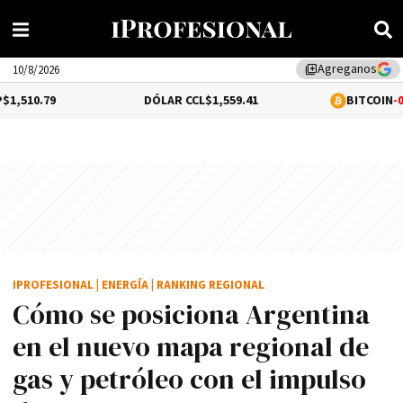
Agreganos
library_add
10/8/2026
DÓLAR CCL
$1,559.41
BITCOIN
-0.02%
$64,52
IPROFESIONAL
|
ENERGÍA
|
RANKING REGIONAL
Cómo se posiciona Argentina
en el nuevo mapa regional de
gas y petróleo con el impulso