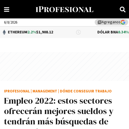
Agreganos
library_add
6/8/2026
M
2.2%
$1,908.12
DÓLAR BNA
0.34%
$1,520.00
IPROFESIONAL
|
MANAGEMENT
|
DÓNDE CONSEGUIR TRABAJO
Empleo 2022: estos sectores
ofrecerán mejores sueldos y
tendrán más búsquedas de