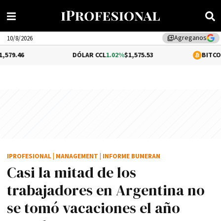
Agreganos
library_add
10/8/2026
DÓLAR CCL
1.02%
$1,575.53
BITCOIN
-0.12%
$64
IPROFESIONAL
|
MANAGEMENT
|
INFORME BUMERAN
Casi la mitad de los
trabajadores en Argentina no
se tomó vacaciones el año