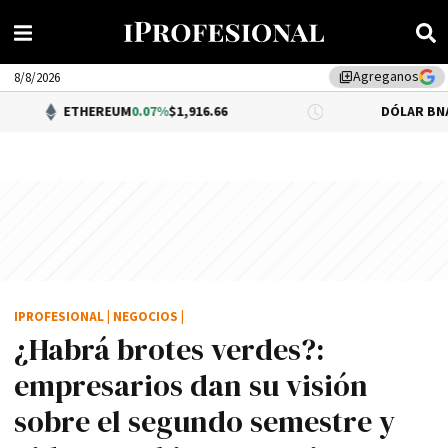
Agreganos
library_add
8/8/2026
HEREUM
0.07%
$1,916.66
DÓLAR BNA
$1,520.00
IPROFESIONAL
|
NEGOCIOS
|
¿Habrá brotes verdes?:
empresarios dan su visión
sobre el segundo semestre y