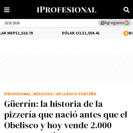
Agreganos
library_add
10/8/2026
10.79
DÓLAR CCL
$1,559.41
BITCOIN
0.12%
$
IPROFESIONAL
|
NEGOCIOS
|
UN CLÁSICO PORTEÑO
Güerrín: la historia de la
pizzería que nació antes que el
Obelisco y hoy vende 2.000