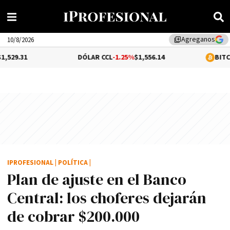
Agreganos
library_add
10/8/2026
DÓLAR CCL
-1.25%
$1,556.14
BITCOIN
0.07%
$6
IPROFESIONAL
|
POLÍTICA
|
Plan de ajuste en el Banco
Central: los choferes dejarán
de cobrar $200.000