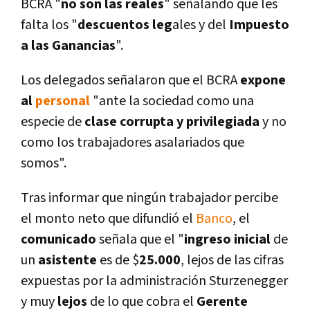
BCRA "
no son las reales
" señalando que les
falta los "
descuentos leg
ales y del
Impuesto
a las Ganancias
".
Los delegados señalaron que el BCRA
expone
al
personal
"ante la sociedad como una
especie de
clase corrupta y privilegiada
y no
como los trabajadores asalariados que
somos".
Tras informar que ningún trabajador percibe
el monto neto que difundió el
Banco
, el
comunicado
señala que el "
ingreso inicial
de
un
asistente
es de $
25.000
, lejos de las cifras
expuestas por la administración Sturzenegger
y muy
lejos
de lo que cobra el
Gerente