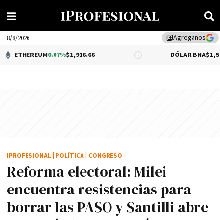
Agreganos
library_add
8/8/2026
EUM
0.07%
$1,916.66
DÓLAR BNA
$1,520.00
IPROFESIONAL
|
POLÍTICA
|
CONGRESO
Reforma electoral: Milei
encuentra resistencias para
borrar las PASO y Santilli abre