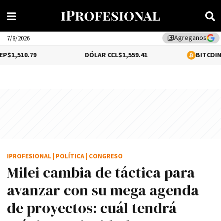
Agreganos
library_add
7/8/2026
DÓLAR CCL
$1,559.41
BITCOIN
0.39%
$64,79
IPROFESIONAL
|
POLÍTICA
|
CONGRESO
Milei cambia de táctica para
avanzar con su mega agenda
de proyectos: cuál tendrá