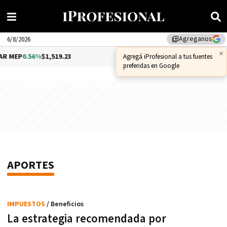
Agreganos
library_add
6/8/2026
×
MEP
0.56%
$1,519.23
DÓLAR CCL
1.09%
$1,576.62
Agregá iProfesional a tus fuentes
preferidas en Google
APORTES
IMPUESTOS
/ Beneficios
La estrategia recomendada por