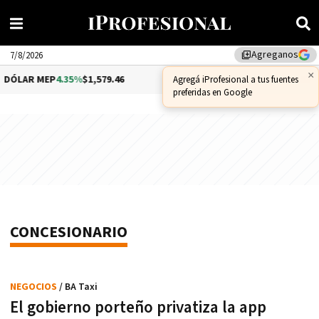
Agreganos
library_add
7/8/2026
×
DÓLAR MEP
4.35%
$1,579.46
DÓLAR CCL
1.02%
$1,575.53
Agregá iProfesional a tus fuentes
preferidas en Google
CONCESIONARIO
NEGOCIOS
/ BA Taxi
El gobierno porteño privatiza la app