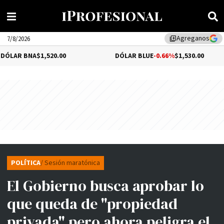
Agreganos
library_add
7/8/2026
NA
$1,520.00
DÓLAR BLUE
-0.66%
$1,530.00
POLÍTICA
/ Sesión maratónica
El Gobierno busca aprobar lo
que queda de "propiedad
privada" pero ahora peligra el