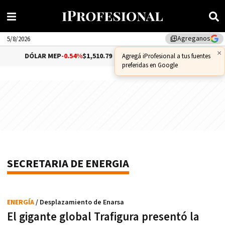
Agreganos
library_add
5/8/2026
×
DÓLAR MEP
-0.54%
$1,510.79
DÓLAR CCL
-0.72%
$1,5
Agregá iProfesional a tus fuentes
preferidas en Google
SECRETARIA DE ENERGIA
ENERGÍA
/ Desplazamiento de Enarsa
El gigante global Trafigura presentó la