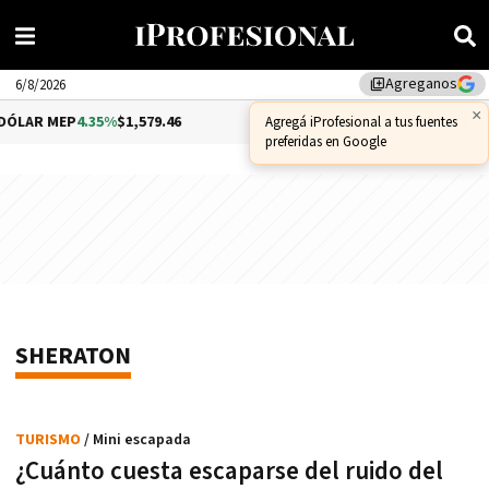
Agreganos
library_add
6/8/2026
×
ÓLAR MEP
4.35%
$1,579.46
DÓLAR CCL
1.02%
$1,575.53
Agregá iProfesional a tus fuentes
preferidas en Google
SHERATON
TURISMO
/ Mini escapada
¿Cuánto cuesta escaparse del ruido del