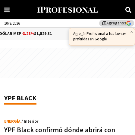
Agreganos
library_add
10/8/2026
×
ÓLAR MEP
-3.28%
$1,529.31
DÓLAR CCL
-1.25%
$1,556.14
Agregá iProfesional a tus fuentes
preferidas en Google
YPF BLACK
ENERGÍA
/ Interior
YPF Black confirmó dónde abrirá con