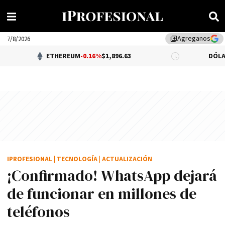
Agreganos
library_add
7/8/2026
ETHEREUM
-0.16%
$1,896.63
DÓLAR BNA
$1,52
IPROFESIONAL
|
TECNOLOGÍA
|
ACTUALIZACIÓN
¡Confirmado! WhatsApp dejará
de funcionar en millones de
teléfonos