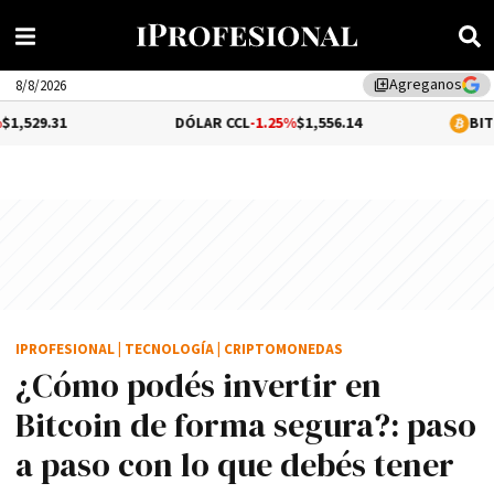
Agreganos
library_add
8/8/2026
DÓLAR CCL
-1.25%
$1,556.14
BITCOIN
0.16%
$
IPROFESIONAL
|
TECNOLOGÍA
|
CRIPTOMONEDAS
¿Cómo podés invertir en
Bitcoin de forma segura?: paso
a paso con lo que debés tener