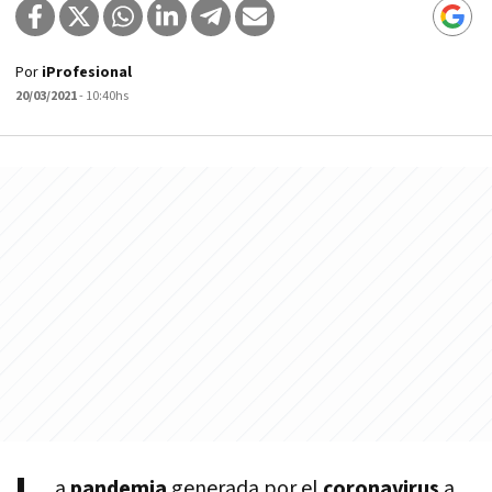
Por
iProfesional
20/03/2021
- 10:40hs
a
pandemia
generada por el
coronavirus
a