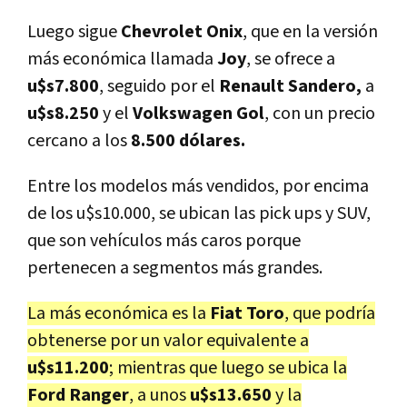
Luego sigue
Chevrolet Onix
, que en la versión
más económica llamada
Joy
, se ofrece a
u$s7.800
, seguido por el
Renault Sandero,
a
u$s8.250
y el
Volkswagen
Gol
, con un precio
cercano a los
8.500 dólares.
Entre los modelos más vendidos, por encima
de los u$s10.000, se ubican las pick ups y SUV,
que son vehículos más caros porque
pertenecen a segmentos más grandes.
La más económica es la
Fiat Toro
, que podría
obtenerse por un valor equivalente a
u$s11.200
; mientras que luego se ubica la
Ford Ranger
, a unos
u$s13.650
y la