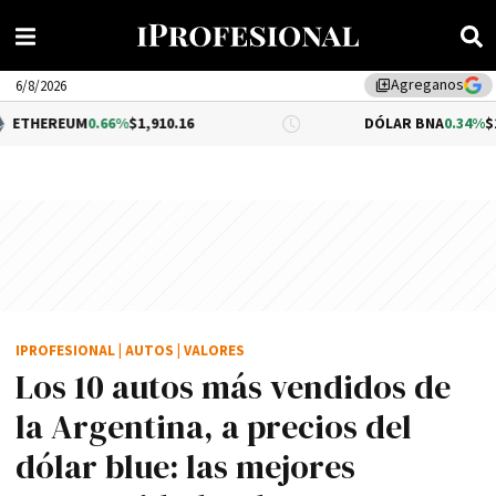
Agreganos
library_add
6/8/2026
66%
$1,910.16
DÓLAR BNA
0.34%
$1,520.00
IPROFESIONAL
|
AUTOS
|
VALORES
Los 10 autos más vendidos de
la Argentina, a precios del
dólar blue: las mejores