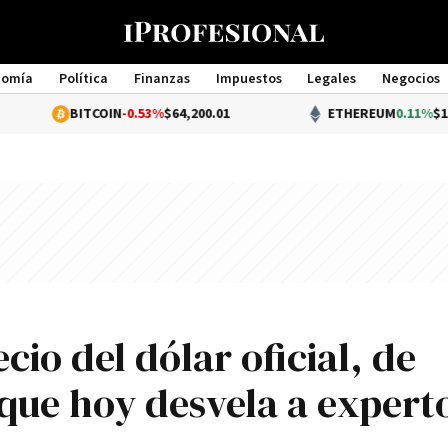
nomía
Política
Finanzas
Impuestos
Legales
Negocios
Management
BITCOIN
-0.53%
$64,200.01
ETHEREUM
0.11%
$1,899.56
cio del dólar oficial, de
que hoy desvela a expert