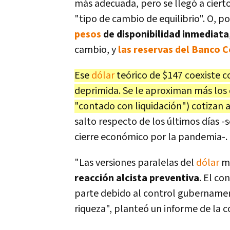
más adecuada, pero se llegó a ciert
"tipo de cambio de equilibrio". O, po
pesos
de disponibilidad inmediata
cambio, y
las reservas del
Banco C
Ese
dólar
teórico de $147 coexiste 
deprimida. Se le aproximan más los 
"contado con liquidación") cotizan 
salto respecto de los últimos días -
cierre económico por la pandemia-.
"Las versiones paralelas del
dólar
mi
reacción alcista preventiva
. El c
parte debido al control gubernament
riqueza", planteó un informe de la 