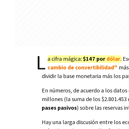
L
a cifra mágica:
$147 por
dólar
.
Eso
cambio de convertibilidad"
más 
dividir la base monetaria más los pa
En números, de acuerdo a los datos o
millones (la suma de los $2.801.453
pases pasivos
) sobre las reservas i
Hay una larga discusión entre los e